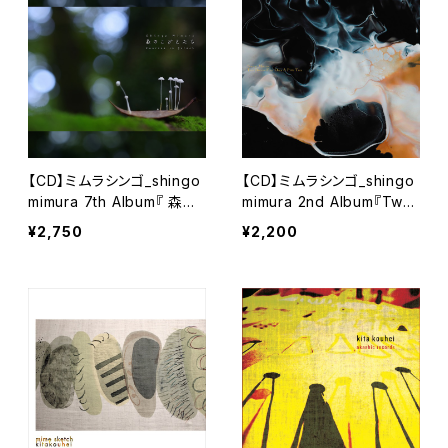
【CD】ミムラシンゴ_shingo
【CD】ミムラシンゴ_shingo
mimura 7th Album『 森の
mimura 2nd Album『Two
こびとたち - dwarves in f
Dreams Flew Over A Pin
¥2,750
¥2,200
orest 』
e Tree』