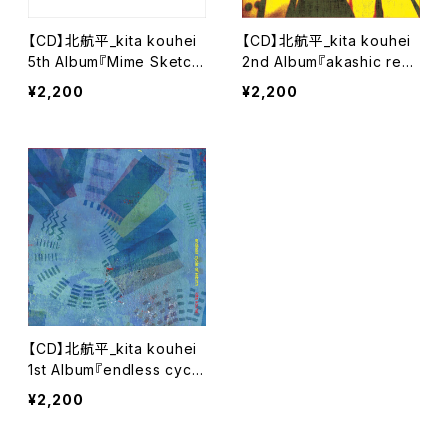
【CD】北航平_kita kouhei
【CD】北航平_kita kouhei
5th Album『Mime Sketc
2nd Album『akashic rec
h』
ords』
¥2,200
¥2,200
【CD】北航平_kita kouhei
1st Album『endless cycle
of rebirth』
¥2,200