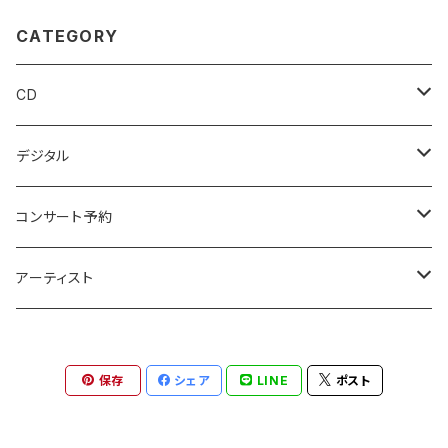
CATEGORY
CD
アンビエント
デジタル
エレクトロニカ
アンビエント
コンサート予約
ポストクラシカル
エレクトロニカ
ココノエ
アーティスト
ニューエイジ
ポストクラシカル
カルネイロ
ココノエ
保存
シェア
LINE
ポスト
ポップス
ニューエイジ
ミムラシンゴ
北航平