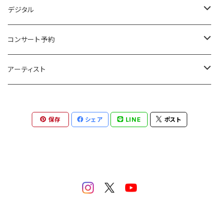
アンビエント
デジタル
エレクトロニカ
アンビエント
コンサート予約
ポストクラシカル
エレクトロニカ
ココノエ
アーティスト
ニューエイジ
ポストクラシカル
カルネイロ
ココノエ
保存
シェア
LINE
ポスト
ポップス
ニューエイジ
ミムラシンゴ
北航平
ポップス
北 航平
ミムラシンゴ
ポエトリーリーディング
カルネイロ
フォノジェニコ