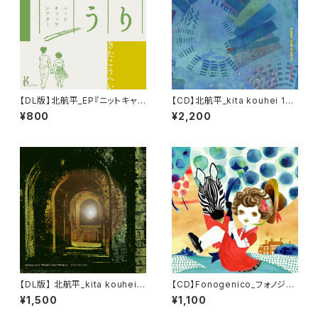
【DL版】北航平_EP『ニットキャッ
【CD】北航平_kita kouhei 1st
プシアター「よりそう人」オリジナ
Album『endless cycle of re
¥800
¥2,200
ルサウンドトラック』
birth』
【DL版】 北航平_kita kouhei 3
【CD】Fonogenico_フォノジェ
rd Album『Imbalance Order
ニコ 限定版『君がいない / 雨
¥1,500
¥1,100
And World』
粒』