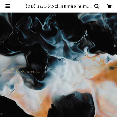
【CD】ミムラシンゴ_shingo mimur
a 2nd Album『Two Dreams Fle
w Over A Pine Tree』 | neuf - O
nlineShop -