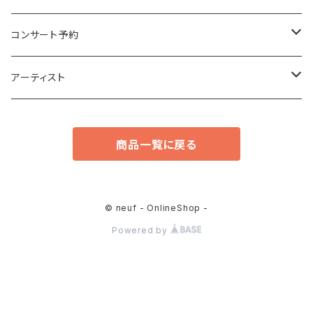
エレクトロニカ
アンビエント
コンサート予約
ポストクラシカル
エレクトロニカ
ココノエ
アーティスト
ニューエイジ
ポストクラシカル
カルネイロ
ココノエ
商品一覧に戻る
ポップス
ニューエイジ
ミムラシンゴ
北航平
ポップス
北 航平
ミムラシンゴ
© neuf - OnlineShop -
Powered by
ポエトリーリーディング
カルネイロ
フォノジェニコ