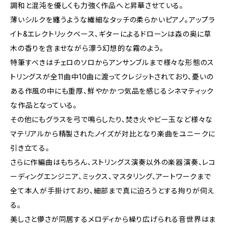
調和と混沌を優しくも力強く作品へと昇華させている。
薄いシルクを纏うような繊細なタッチの柔らかいピアノ。アップラ
イト&エレクトリックベース、ギターによるドローンは森の奥に草
木の香りを含ませながら漂う幻想的な霧のよう。
特筆すべきはチェロのソロからアンサンブルまで様々な形態のス
トリングスが全11曲中10曲に渡ってクレジットされており、憂いの
ある作風の中にも重厚、鮮やかかつ気品を感じるシネマティック
な作品となっている。
その他にもグラスを弓で鳴らしたり、焚き火やビー玉など様々な
マテリアルから精製されたノイズが対比となり楽曲をユニークに
引き立てる。
さらに作編曲はもちろん、ストリングス演奏以外の楽器演奏、レコ
ーディングエンジニア、ミックス、マスタリング、アートワークまで
全て本人が手掛けており、細部まで真に迫ろうとする拘りが伺え
る。
美しさと儚さが同居するメロディから繰り広げられる音世界はま