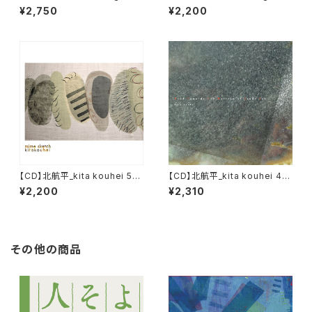
mura 7th Album『 森のこびと
mura 1st Album『Heart Sky
¥2,750
¥2,200
たち - dwarves in forest 』
Door』
【CD】北航平_kita kouhei 5th
【CD】北航平_kita kouhei 4th
Album『Mime Sketch』
Album『Head Towards The
¥2,200
¥2,310
Horizon Of Sandy Sea』
その他の商品