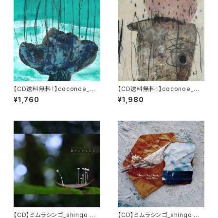
【CD送料無料！】coconoe_コ
【CD送料無料！】coconoe_コ
コノエ 2nd Album『イルカは長
コノエ 1st Album『或る日のhal
¥1,760
¥1,980
い夢をみる』
o』
【CD】ミムラシンゴ_shingo mi
【CD】ミムラシンゴ_shingo mi