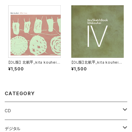
【DL版】 北航平_kita kouhei 6
【DL版】北航平_kita kouhei『ti
th Album『After Loss』
nySketchBook Ⅳ』
¥1,500
¥1,500
CATEGORY
CD
アンビエント
デジタル