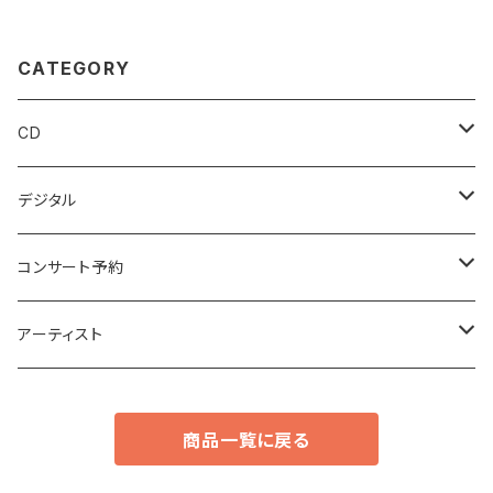
CATEGORY
CD
アンビエント
デジタル
エレクトロニカ
アンビエント
コンサート予約
ポストクラシカル
エレクトロニカ
ココノエ
アーティスト
ニューエイジ
ポストクラシカル
カルネイロ
ココノエ
商品一覧に戻る
ポップス
ニューエイジ
ミムラシンゴ
北航平