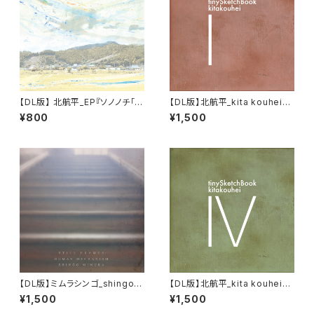
【DL版】 北航平_EP『ソノノチ「風
【DL版】北航平_kita kouhei『R
景によせて2024 -かざまち-」
e-tinySketchBook Ⅰ』
¥800
¥1,500
オリジナル・サウンドトラック』
【DL版】ミムラシンゴ_shingo
【DL版】北航平_kita kouhei『ti
mimura 『 Still Frames: Hum
nySketchBook Ⅳ』
¥1,500
¥1,500
an Mechanism 』