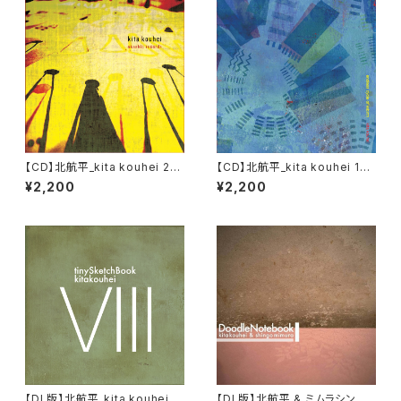
【CD】北航平_kita kouhei 2n
【CD】北航平_kita kouhei 1st
d Album『akashic records』
Album『endless cycle of re
¥2,200
¥2,200
birth』
【DL版】北航平_kita kouhei『ti
【DL版】北航平 & ミムラシンゴ