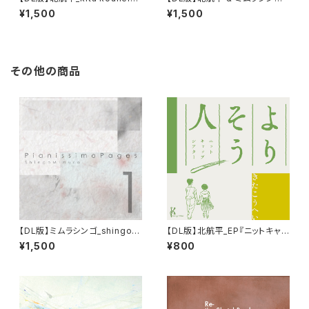
nySketchBook Ⅷ』
『Doodle Notebook I』
¥1,500
¥1,500
その他の商品
【DL版】ミムラシンゴ_shingo
【DL版】北航平_EP『ニットキャッ
mimura 『 PianissimoPages
プシアター「よりそう人」オリジナ
¥1,500
¥800
1 』
ルサウンドトラック』