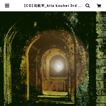
【CD】北航平_kita kouhei 3rd Al
bum『Imbalance Order And Wo
rld』 | neuf - OnlineShop -