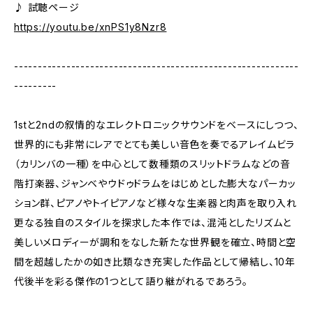
♪ 試聴ページ
https://youtu.be/xnPS1y8Nzr8
------------------------------------------------------------
---------
1stと2ndの叙情的なエレクトロニックサウンドをベースにしつつ、
世界的にも非常にレアでとても美しい音色を奏でるアレイムビラ
（カリンバの一種）を中心として数種類のスリットドラムなどの音
階打楽器、ジャンベやウドゥドラムをはじめとした膨大なパーカッ
ション群、ピアノやトイピアノなど様々な生楽器と肉声を取り入れ
更なる独自のスタイルを探求した本作では、混沌としたリズムと
美しいメロディーが調和をなした新たな世界観を確立、時間と空
間を超越したかの如き比類なき充実した作品として帰結し、10年
代後半を彩る傑作の1つとして語り継がれるであろう。