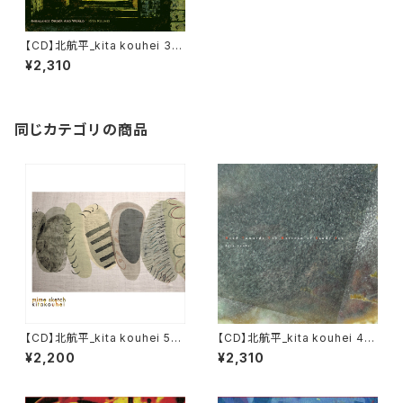
【CD】北航平_kita kouhei 3rd
Album『Imbalance Order A
¥2,310
nd World』
同じカテゴリの商品
【CD】北航平_kita kouhei 5th
【CD】北航平_kita kouhei 4th
Album『Mime Sketch』
Album『Head Towards The
¥2,200
¥2,310
Horizon Of Sandy Sea』