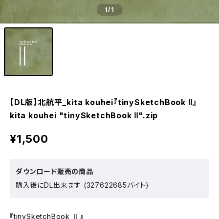
1
/1
【DL版】北航平_kita kouhei『tinySketchBook Ⅱ』
kita kouhei "tinySketchBook Ⅱ".zip
¥1,500
ダウンロード販売の商品
購入後にDL出来ます (327622685バイト)
『tinySketchBook Ⅱ』