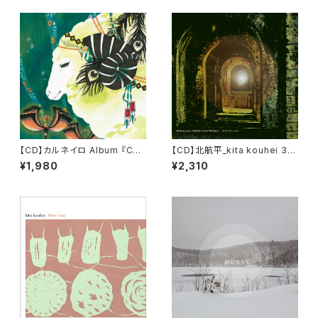
【CD】カルネイロ Album 『Car
【CD】北航平_kita kouhei 3rd
neiro』
Album『Imbalance Order A
¥1,980
¥2,310
nd World』