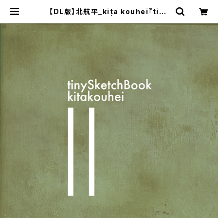
【DL版】北航平_kita kouhei『tiny
SketchBook Ⅱ』 | neuf - Online
Shop -