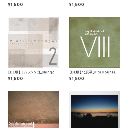
d Album『イルカは長い夢をみ
t Album『或る日のhalo』
¥1,500
¥1,500
る』
【DL版】ミムラシンゴ_shingo
【DL版】北航平_kita kouhei『ti
mimura 『 PianissimoPages
nySketchBook Ⅷ』
¥1,500
¥1,500
2 』