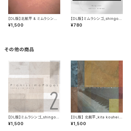
【DL版】北航平 & ミムラシンゴ
【DL版】ミムラシンゴ_shingo
『Doodle Notebook I』
mimura EP『Megumi』
¥1,500
¥780
その他の商品
【DL版】ミムラシンゴ_shingo
【DL版】 北航平_kita kouhei 1
mimura 『 PianissimoPages
3th Album『Children of the
¥1,500
¥1,500
2 』
In-Between World』