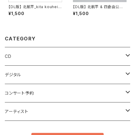
【DL版】 北航平_kita kouhei 6
【DL版】 北航平 & 四倉由公彦
th Album『After Loss』
『静寂光て』
¥1,500
¥1,500
CATEGORY
CD
アンビエント
デジタル
エレクトロニカ
アンビエント
コンサート予約
ポストクラシカル
エレクトロニカ
ココノエ
アーティスト
ニューエイジ
ポストクラシカル
カルネイロ
ココノエ